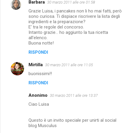
Barbara
30 marzo 2011 alle ore 01:58
C
Grazie Luisa, i pancakes non li ho mai fatti, però
o
sono curiosa. Ti dispiace riscrivere la lista degli
m
ingredienti e la preparazione?
E' tra le regole del concorso.
m
Intanto grazie... ho aggiunto la tua ricetta
all'elenco.
e
Buona notte!
n
RISPONDI
t
i
Mirtilla
30 marzo 2011 alle ore 11:05
buonissimi!!
RISPONDI
Anonimo
30 marzo 2011 alle ore 13:37
Ciao Luisa
Questo è un invito speciale per unirti al social
blog Musculus