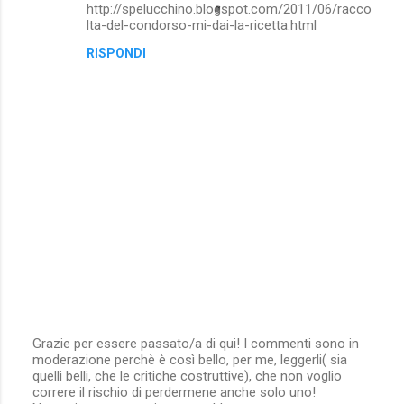
http://spelucchino.blogspot.com/2011/06/racco
lta-del-condorso-mi-dai-la-ricetta.html
RISPONDI
Grazie per essere passato/a di qui! I commenti sono in
moderazione perchè è così bello, per me, leggerli( sia
P
quelli belli, che le critiche costruttive), che non voglio
o
correre il rischio di perdermene anche solo uno!
s