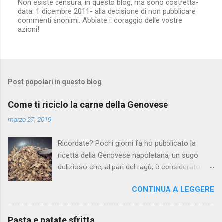
Non esiste censura, in questo blog, ma sono costretta-
t
data: 1 dicembre 2011- alla decisione di non pubblicare
a
commenti anonimi. Abbiate il coraggio delle vostre
u
azioni!
n
c
o
m
m
e
Post popolari in questo blog
n
t
o
Come ti riciclo la carne della Genovese
marzo 27, 2019
Ricordate? Pochi giorni fa ho pubblicato la
ricetta della Genovese napoletana, un sugo
delizioso che, al pari del ragù, è considerato
piatto domenicale: vi si condiscono gli ziti,
CONTINUA A LEGGERE
rigorosamente spezzati a mano. Ed è una
goduria, così come per la pasta al ragù, trovare,
alla fine, i pezzettini di pasta... boccone da re!
Pasta e patate sfritta